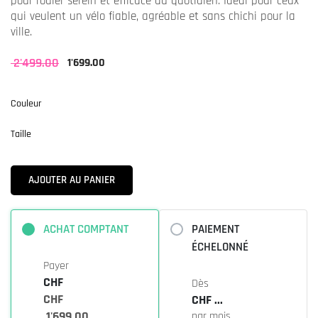
pour rouler serein et efficace au quotidien. Idéal pour ceux
qui veulent un vélo fiable, agréable et sans chichi pour la
ville
.
2'499.00
1'699.00
Couleur
Taille
AJOUTER AU PANIER
ACHAT COMPTANT
PAIEMENT
ÉCHELONNÉ
Payer
CHF
Dès
CHF
CHF ...
1'699.00
par mois