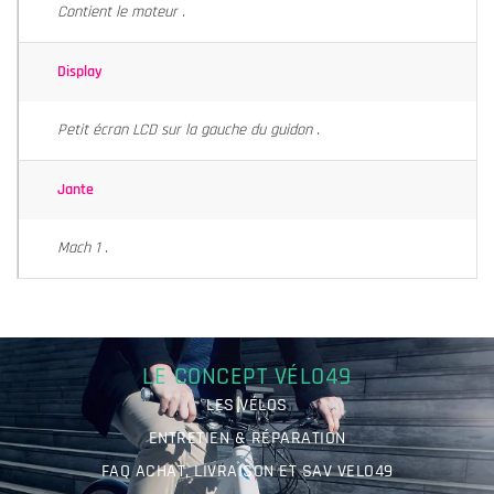
Contient le moteur .
Display
Petit écran LCD sur la gauche du guidon .
Jante
Mach 1 .
LE CONCEPT VÉLO49
LES VÉLOS
ENTRETIEN & RÉPARATION
FAQ ACHAT, LIVRAISON ET SAV VELO49