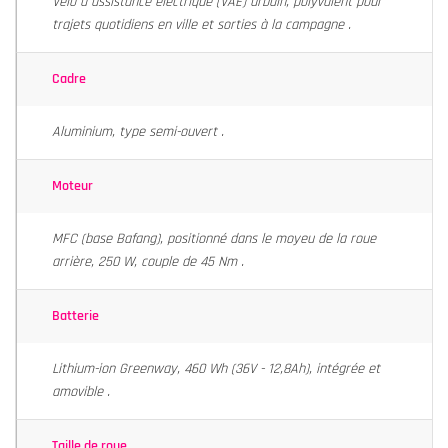
Vélo à assistance électrique (VAE) urbain, polyvalent pour
trajets quotidiens en ville et sorties à la campagne .
Cadre
Aluminium, type semi-ouvert .
Moteur
MFC (base Bafang), positionné dans le moyeu de la roue
arrière, 250 W, couple de 45 Nm .
Batterie
Lithium-ion Greenway, 460 Wh (36V - 12,8Ah), intégrée et
amovible .
Taille de roue