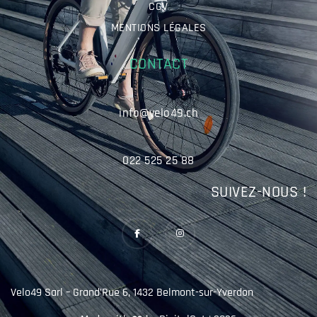
CGV
MENTIONS LÉGALES
CONTACT
info@velo49.ch
022 525 25 88
SUIVEZ-NOUS !
Velo49 Sarl – Grand’Rue 6, 1432 Belmont-sur-Yverdon