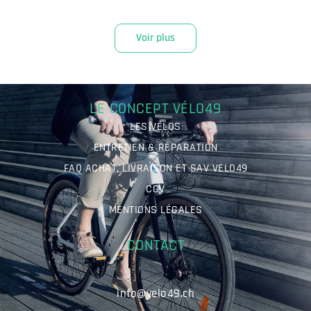
Voir plus
LE CONCEPT VÉLO49
LES VÉLOS
ENTRETIEN & RÉPARATION
FAQ ACHAT, LIVRAISON ET SAV VELO49
CGV
MENTIONS LÉGALES
CONTACT
info@velo49.ch