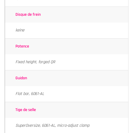
Disque de frein
keine
Potence
Fixed height, forged QR
Guidon
Flat bar, 6061-AL
Tige de selle
SuperOversize, 6061-AL, micro-adjust clamp