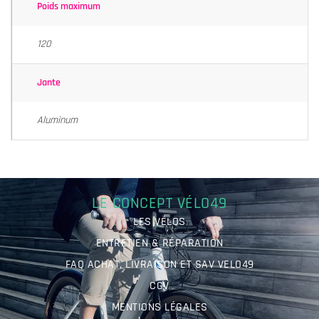
Poids maximum
120
Jante
Aluminum
LE CONCEPT VÉLO49
LES VÉLOS
ENTRETIEN & RÉPARATION
FAQ ACHAT, LIVRAISON ET SAV VELO49
CGV
MENTIONS LÉGALES